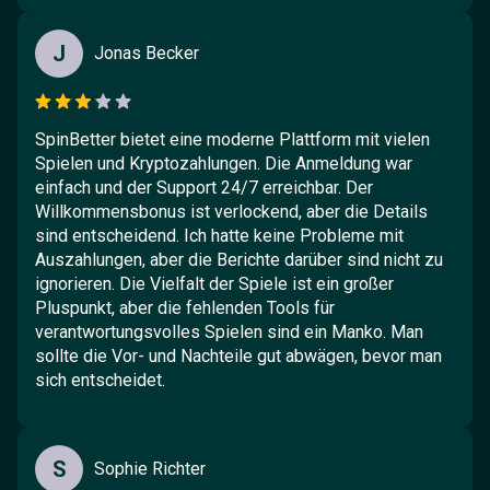
J
Jonas Becker
SpinBetter bietet eine moderne Plattform mit vielen
Spielen und Kryptozahlungen. Die Anmeldung war
einfach und der Support 24/7 erreichbar. Der
Willkommensbonus ist verlockend, aber die Details
sind entscheidend. Ich hatte keine Probleme mit
Auszahlungen, aber die Berichte darüber sind nicht zu
ignorieren. Die Vielfalt der Spiele ist ein großer
Pluspunkt, aber die fehlenden Tools für
verantwortungsvolles Spielen sind ein Manko. Man
sollte die Vor- und Nachteile gut abwägen, bevor man
sich entscheidet.
S
Sophie Richter