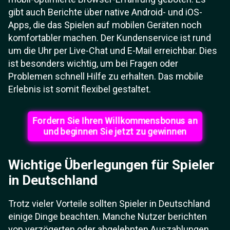
gibt auch Berichte über native Android- und iOS-
Apps, die das Spielen auf mobilen Geräten noch
komfortabler machen. Der Kundenservice ist rund
um die Uhr per Live-Chat und E-Mail erreichbar. Dies
ist besonders wichtig, um bei Fragen oder
Problemen schnell Hilfe zu erhalten. Das mobile
Erlebnis ist somit flexibel gestaltet.
Fordern Sie Ihren Willkommensbonus an
und beginnen Sie jetzt zu gewinnen
Wichtige Überlegungen für Spieler
in Deutschland
Trotz vieler Vorteile sollten Spieler in Deutschland
einige Dinge beachten. Manche Nutzer berichten
von verzögerten oder abgelehnten Auszahlungen.