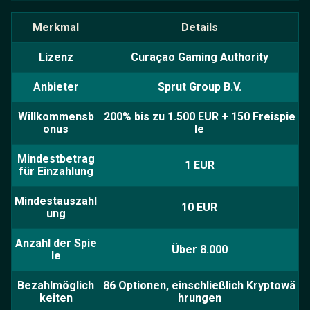
Merkmal
Details
Lizenz
Curaçao Gaming Authority
Anbieter
Sprut Group B.V.
Willkommensb
200% bis zu 1.500 EUR + 150 Freispie
onus
le
Mindestbetrag
1 EUR
für Einzahlung
Mindestauszahl
10 EUR
ung
Anzahl der Spie
Über 8.000
le
Bezahlmöglich
86 Optionen, einschließlich Kryptowä
keiten
hrungen