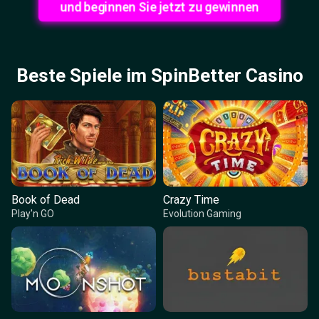
und beginnen Sie jetzt zu gewinnen
Beste Spiele im SpinBetter Casino
Book of Dead
Crazy Time
Play'n GO
Evolution Gaming