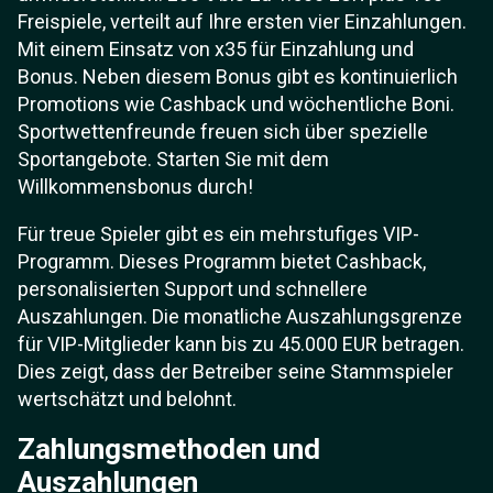
Freispiele, verteilt auf Ihre ersten vier Einzahlungen.
Mit einem Einsatz von x35 für Einzahlung und
Bonus. Neben diesem Bonus gibt es kontinuierlich
Promotions wie Cashback und wöchentliche Boni.
Sportwettenfreunde freuen sich über spezielle
Sportangebote. Starten Sie mit dem
Willkommensbonus durch!
Für treue Spieler gibt es ein mehrstufiges VIP-
Programm. Dieses Programm bietet Cashback,
personalisierten Support und schnellere
Auszahlungen. Die monatliche Auszahlungsgrenze
für VIP-Mitglieder kann bis zu 45.000 EUR betragen.
Dies zeigt, dass der Betreiber seine Stammspieler
wertschätzt und belohnt.
Zahlungsmethoden und
Auszahlungen