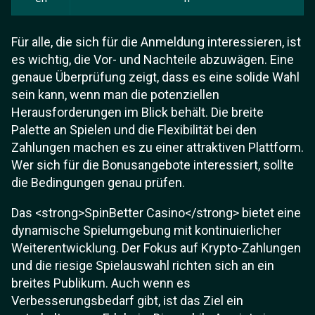
Für alle, die sich für die Anmeldung interessieren, ist
es wichtig, die Vor- und Nachteile abzuwägen. Eine
genaue Überprüfung zeigt, dass es eine solide Wahl
sein kann, wenn man die potenziellen
Herausforderungen im Blick behält. Die breite
Palette an Spielen und die Flexibilität bei den
Zahlungen machen es zu einer attraktiven Plattform.
Wer sich für die Bonusangebote interessiert, sollte
die Bedingungen genau prüfen.
Das <strong>SpinBetter Casino</strong> bietet eine
dynamische Spielumgebung mit kontinuierlicher
Weiterentwicklung. Der Fokus auf Krypto-Zahlungen
und die riesige Spielauswahl richten sich an ein
breites Publikum. Auch wenn es
Verbesserungsbedarf gibt, ist das Ziel ein