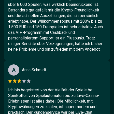
über 8.000 Spielen, was wirklich beeindruckend ist.
Besonders gut gefällt mir die Krypto-Freundlichkeit
und die schnellen Auszahlungen, die ich persönlich
erlebt habe. Der Willkommensbonus mit 200% bis zu
1.500 EUR und 150 Freispielen ist sehr attraktiv. Auch
das VIP-Programm mit Cashback und
personalisiertem Support ist ein Pluspunkt. Trotz
einiger Berichte über Verzögerungen, hatte ich bisher
keine Probleme und bin zufrieden mit dem Angebot.
A
Anna Schmidt
Ich bin begeistert von der Vielfalt der Spiele bei
SpinBetter, von Spielautomaten bis zu Live-Casino-
Erlebnissen ist alles dabei. Die Möglichkeit, mit
Kryptowährungen zu zahlen, ist super modern und
praktisch. Der Kundenservice war per Live-Chat