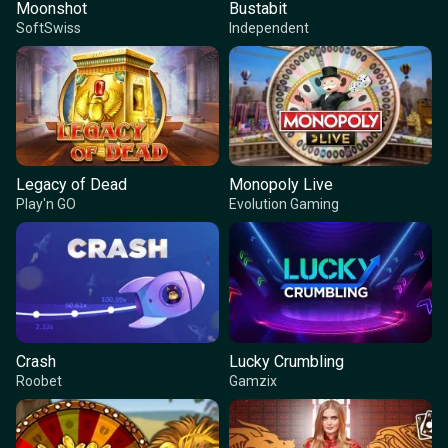
Moonshot
Bustabit
SoftSwiss
Independent
Legacy of Dead
Monopoly Live
Play'n GO
Evolution Gaming
Crash
Lucky Crumbling
Roobet
Gamzix