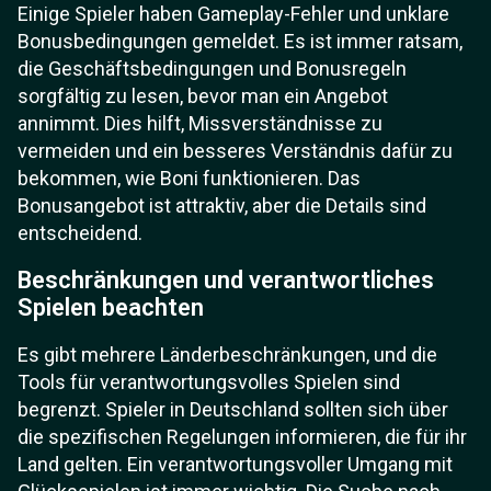
Einige Spieler haben Gameplay-Fehler und unklare
Bonusbedingungen gemeldet. Es ist immer ratsam,
die Geschäftsbedingungen und Bonusregeln
sorgfältig zu lesen, bevor man ein Angebot
annimmt. Dies hilft, Missverständnisse zu
vermeiden und ein besseres Verständnis dafür zu
bekommen, wie Boni funktionieren. Das
Bonusangebot ist attraktiv, aber die Details sind
entscheidend.
Beschränkungen und verantwortliches
Spielen beachten
Es gibt mehrere Länderbeschränkungen, und die
Tools für verantwortungsvolles Spielen sind
begrenzt. Spieler in Deutschland sollten sich über
die spezifischen Regelungen informieren, die für ihr
Land gelten. Ein verantwortungsvoller Umgang mit