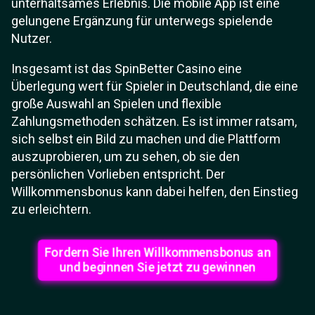
unterhaltsames Erlebnis. Die mobile App ist eine
gelungene Ergänzung für unterwegs spielende
Nutzer.
Insgesamt ist das SpinBetter Casino eine
Überlegung wert für Spieler in Deutschland, die eine
große Auswahl an Spielen und flexible
Zahlungsmethoden schätzen. Es ist immer ratsam,
sich selbst ein Bild zu machen und die Plattform
auszuprobieren, um zu sehen, ob sie den
persönlichen Vorlieben entspricht. Der
Willkommensbonus kann dabei helfen, den Einstieg
zu erleichtern.
Fordern Sie Ihren Willkommensbonus an
und beginnen Sie jetzt zu gewinnen