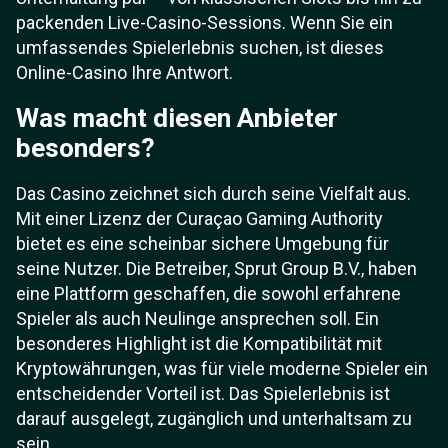
packenden Live-Casino-Sessions. Wenn Sie ein
umfassendes Spielerlebnis suchen, ist dieses
Online-Casino Ihre Antwort.
Was macht diesen Anbieter
besonders?
Das Casino zeichnet sich durch seine Vielfalt aus.
Mit einer Lizenz der Curaçao Gaming Authority
bietet es eine scheinbar sichere Umgebung für
seine Nutzer. Die Betreiber, Sprut Group B.V., haben
eine Plattform geschaffen, die sowohl erfahrene
Spieler als auch Neulinge ansprechen soll. Ein
besonderes Highlight ist die Kompatibilität mit
Kryptowährungen, was für viele moderne Spieler ein
entscheidender Vorteil ist. Das Spielerlebnis ist
darauf ausgelegt, zugänglich und unterhaltsam zu
sein.