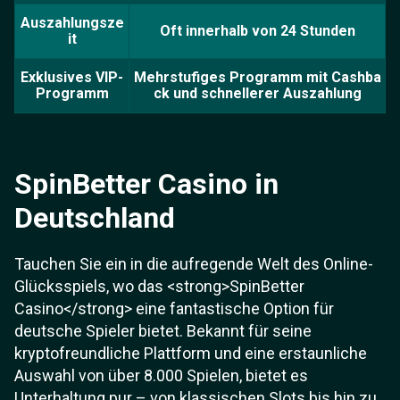
Auszahlungsze
Oft innerhalb von 24 Stunden
it
Exklusives VIP-
Mehrstufiges Programm mit Cashba
Programm
ck und schnellerer Auszahlung
SpinBetter Casino in
Deutschland
Tauchen Sie ein in die aufregende Welt des Online-
Glücksspiels, wo das <strong>SpinBetter
Casino</strong> eine fantastische Option für
deutsche Spieler bietet. Bekannt für seine
kryptofreundliche Plattform und eine erstaunliche
Auswahl von über 8.000 Spielen, bietet es
Unterhaltung pur – von klassischen Slots bis hin zu