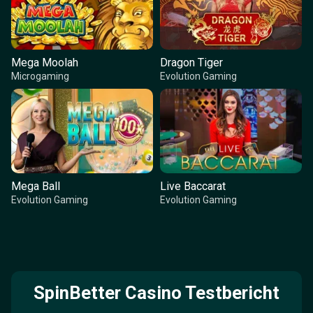
Mega Moolah
Dragon Tiger
Microgaming
Evolution Gaming
Mega Ball
Live Baccarat
Evolution Gaming
Evolution Gaming
SpinBetter Casino Testbericht